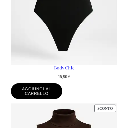
Body Chic
15,90
€
AGGIUNGI AL
CARRELLO
PRODO
SCONTO
IN
OFFERT