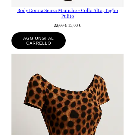
Body Donna Senza Maniche – Collo Alto, Taglio
Pulito
Il
Il
22,00
€
15,00
€
Prezzo
Prezzo
Originale
Attuale
AGGIUNGI AL
CARRELLO
Era:
È:
22,00 €.
15,00 €.