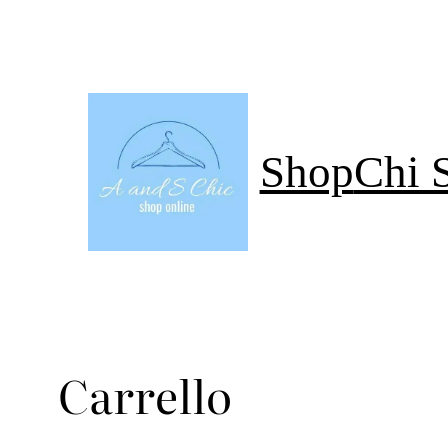
Vai
Al
Contenuto
Shop
Chi 
Carrello