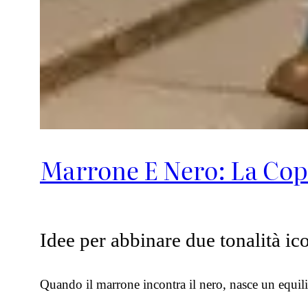
Marrone E Nero: La Co
Idee per abbinare due tonalità ic
Quando il marrone incontra il nero, nasce un equil