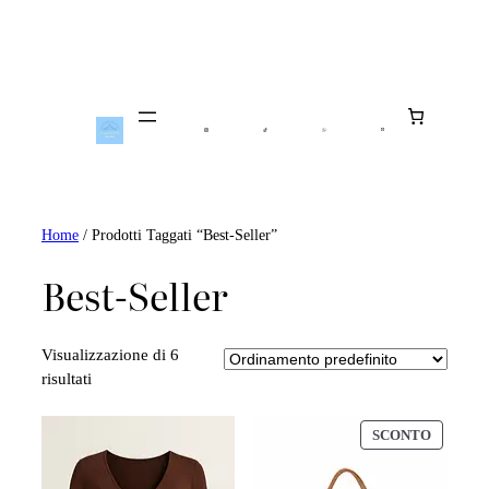
Vai
Al
Contenuto
Home
/ Prodotti Taggati “best-Seller”
Best-Seller
Visualizzazione di 6
risultati
PRODO
SCONTO
IN
OFFERT