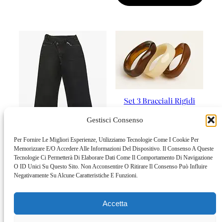
Set 3 Bracciali Rigidi
Effetto Resina
Gestisci Consenso
24,90
€
Per Fornire Le Migliori Esperienze, Utilizziamo Tecnologie Come I Cookie Per
Memorizzare E/o Accedere Alle Informazioni Del Dispositivo. Il Consenso A Queste
AGGIUNGI AL
Tecnologie Ci Permetterà Di Elaborare Dati Come Il Comportamento Di Navigazione
CARRELLO
O ID Unici Su Questo Sito. Non Acconsentire O Ritirare Il Consenso Può Influire
Jeans Donna Straight
Negativamente Su Alcune Caratteristiche E Funzioni.
Fit Nero Washed – Vita
Regolare E Gamba Dritta
Accetta
49,90
€