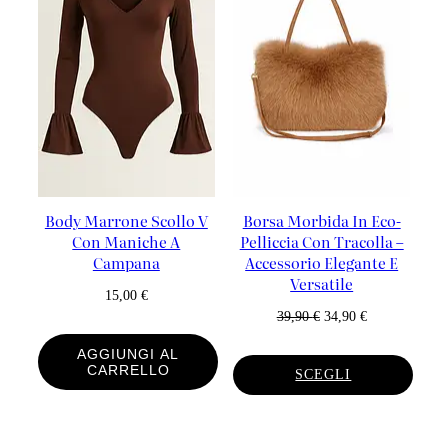
Body Marrone Scollo V
Borsa Morbida In Eco-
Con Maniche A
Pelliccia Con Tracolla –
Campana
Accessorio Elegante E
Versatile
15,00
€
Il
Il
39,90
€
34,90
€
Prezzo
Prezzo
AGGIUNGI AL
Originale
Attuale
CARRELLO
SCEGLI
Era:
È:
39,90 €.
34,90 €.