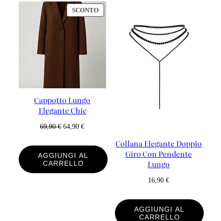
PRODOTTO
SCONTO
IN
OFFERTA
Cappotto Lungo
Elegante Chic
Il
Il
69,90
€
64,90
€
Prezzo
Prezzo
Collana Elegante Doppio
Originale
Attuale
Giro Con Pendente
AGGIUNGI AL
Era:
È:
Lungo
CARRELLO
69,90 €.
64,90 €.
16,90
€
AGGIUNGI AL
CARRELLO