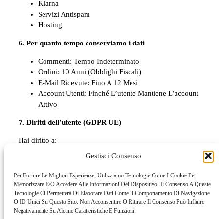
Klarna
Servizi Antispam
Hosting
6. Per quanto tempo conserviamo i dati
Commenti: Tempo Indeterminato
Ordini: 10 Anni (obblighi Fiscali)
E-Mail Ricevute: Fino A 12 Mesi
Account Utenti: Finché L’utente Mantiene L’account
Attivo
7. Diritti dell’utente (GDPR UE)
Hai diritto a:
Gestisci Consenso
Accedere Ai Tuoi Dati
Modificarli
Per Fornire Le Migliori Esperienze, Utilizziamo Tecnologie Come I Cookie Per
Richiedere La Cancellazione
Memorizzare E/o Accedere Alle Informazioni Del Dispositivo. Il Consenso A Queste
Limitare Il Trattamento
Tecnologie Ci Permetterà Di Elaborare Dati Come Il Comportamento Di Navigazione
Revocare Il Consenso In Qualsiasi Momento
O ID Unici Su Questo Sito. Non Acconsentire O Ritirare Il Consenso Può Influire
Negativamente Su Alcune Caratteristiche E Funzioni.