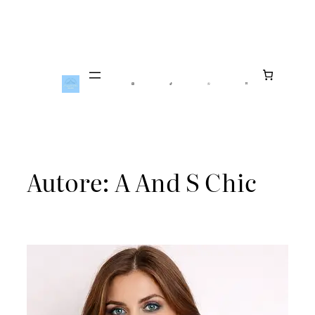
Vai
Al
Contenuto
Autore:
A And S Chic