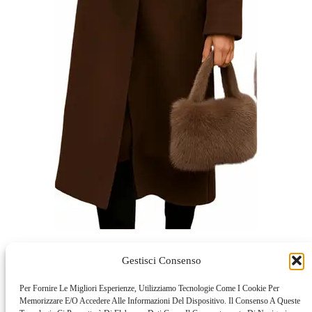
Il tocco del cappello
Gestisci Consenso
Un accessorio che fa subito la differenza: il cappello in
Per Fornire Le Migliori Esperienze, Utilizziamo Tecnologie Come I Cookie Per
Memorizzare E/o Accedere Alle Informazioni Del Dispositivo. Il Consenso A Queste
pelliccia sintetica.